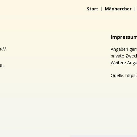
Start
Männerchor
Impressu
Angaben gemä
e.V.
private Zwec
Weitere Anga
/Rh.
Quelle: http