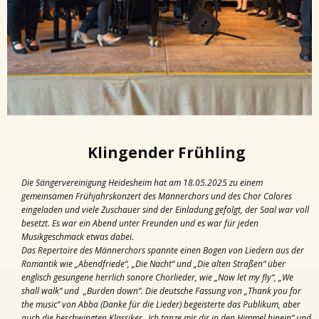
Klingender Frühling
Die Sängervereinigung Heidesheim hat am 18.05.2025 zu einem
gemeinsamen Frühjahrskonzert des Männerchors und des Chor Colores
eingeladen und viele Zuschauer sind der Einladung gefolgt, der Saal war voll
besetzt. Es war ein Abend unter Freunden und es war für jeden
Musikgeschmack etwas dabei.
Das Repertoire des Männerchors spannte einen Bogen von Liedern aus der
Romantik wie „Abendfriede“, „Die Nacht“ und „Die alten Straßen“ über
englisch gesungene herrlich sonore Chorlieder, wie „Now let my fly“, „We
shall walk“ und „Burden down“. Die deutsche Fassung von „Thank you for
the music“ von Abba (Danke für die Lieder) begeisterte das Publikum, aber
auch die beschwingten Klassiker „Ich tanze mir dir in den Himmel hinein“ und