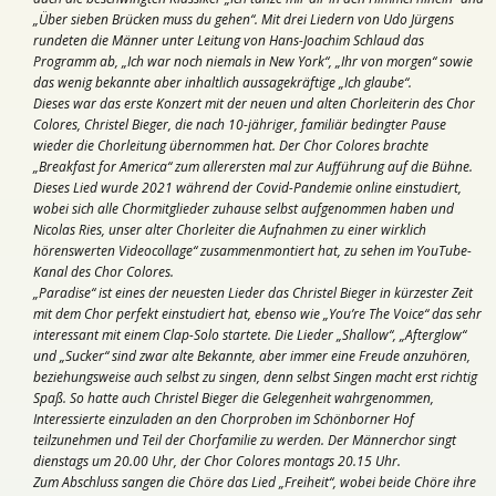
„Über sieben Brücken muss du gehen“. Mit drei Liedern von Udo Jürgens
rundeten die Männer unter Leitung von Hans-Joachim Schlaud das
Programm ab, „Ich war noch niemals in New York“, „Ihr von morgen“ sowie
das wenig bekannte aber inhaltlich aussagekräftige „Ich glaube“.
Dieses war das erste Konzert mit der neuen und alten Chorleiterin des Chor
Colores, Christel Bieger, die nach 10-jähriger, familiär bedingter Pause
wieder die Chorleitung übernommen hat. Der Chor Colores brachte
„Breakfast for America“ zum allerersten mal zur Aufführung auf die Bühne.
Dieses Lied wurde 2021 während der Covid-Pandemie online einstudiert,
wobei sich alle Chormitglieder zuhause selbst aufgenommen haben und
Nicolas Ries, unser alter Chorleiter die Aufnahmen zu einer wirklich
hörenswerten Videocollage“ zusammenmontiert hat, zu sehen im YouTube-
Kanal des Chor Colores.
„Paradise“ ist eines der neuesten Lieder das Christel Bieger in kürzester Zeit
mit dem Chor perfekt einstudiert hat, ebenso wie „You’re The Voice“ das sehr
interessant mit einem Clap-Solo startete. Die Lieder „Shallow“, „Afterglow“
und „Sucker“ sind zwar alte Bekannte, aber immer eine Freude anzuhören,
beziehungsweise auch selbst zu singen, denn selbst Singen macht erst richtig
Spaß. So hatte auch Christel Bieger die Gelegenheit wahrgenommen,
Interessierte einzuladen an den Chorproben im Schönborner Hof
teilzunehmen und Teil der Chorfamilie zu werden. Der Männerchor singt
dienstags um 20.00 Uhr, der Chor Colores montags 20.15 Uhr.
Zum Abschluss sangen die Chöre das Lied „Freiheit“, wobei beide Chöre ihre